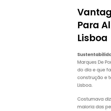
Vantag
Para A
Lisboa
Sustentabilid
Marques De Po
do dia e que f
construção e 
Lisboa.
Costumava dize
maioria das pe