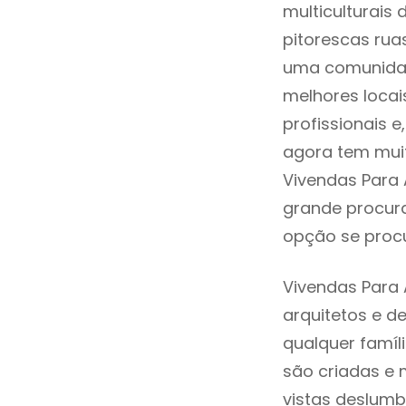
multiculturais 
pitorescas rua
uma comunidad
melhores locai
profissionais 
agora tem muit
Vivendas Para 
grande procura
opção se procu
Vivendas Para
arquitetos e 
qualquer famíl
são criadas e 
vistas deslumb