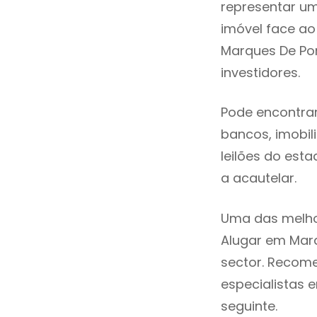
representar u
imóvel face a
Marques De Po
investidores.
Pode encontrar
bancos, imobili
leilões do est
a acautelar.
Uma das melho
Alugar em Mar
sector. Recom
especialistas 
seguinte.