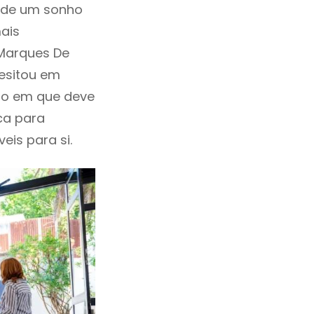
a de um sonho
ais
 Marques De
hesitou em
ano em que deve
ca para
eis para si.