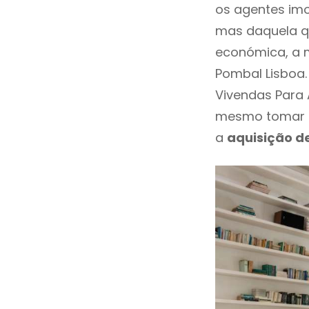
os agentes imo
mas daquela qu
económica, a 
Pombal Lisboa.
Vivendas Para 
mesmo tomar u
a
aquisição d