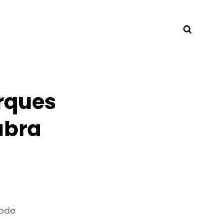
Searc
rques
ubra
pode