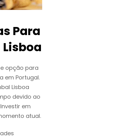
as Para
 Lisboa
te opção para
a em Portugal.
bal Lisboa
mpo devido ao
Investir em
momento atual.
dades