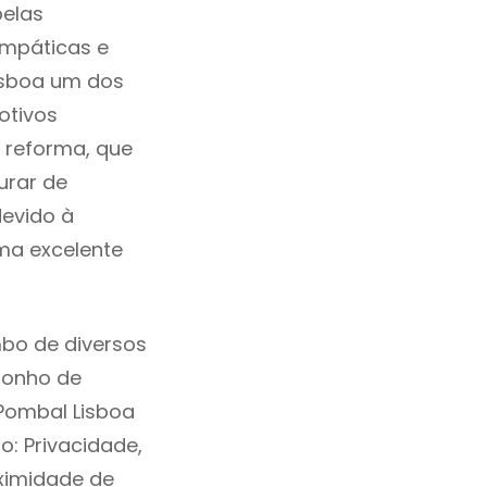
pelas
impáticas e
isboa um dos
otivos
a reforma, que
urar de
devido à
ma excelente
bo de diversos
sonho de
 Pombal Lisboa
: Privacidade,
ximidade de