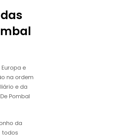
ndas
ombal
 Europa e
tão na ordem
iário e da
 De Pombal
sonho da
, todos