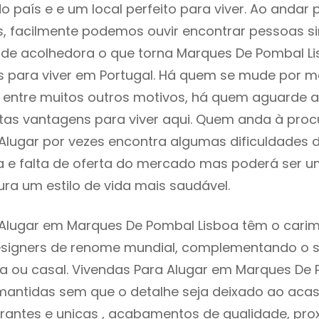
do país e e um local perfeito para viver. Ao andar 
s, facilmente podemos ouvir encontrar pessoas s
e acolhedora o que torna Marques De Pombal L
s para viver em Portugal. Há quem se mude por m
e, entre muitos outros motivos, há quem aguarde 
as vantagens para viver aqui. Quem anda à proc
Alugar por vezes encontra algumas dificuldades 
 e falta de oferta do mercado mas poderá ser u
ra um estilo de vida mais saudável.
 Alugar em Marques De Pombal Lisboa têm o carim
designers de renome mundial, complementando o 
ia ou casal. Vivendas Para Alugar em Marques De
mantidas sem que o detalhe seja deixado ao acaso
rantes e unicas , acabamentos de qualidade, pro