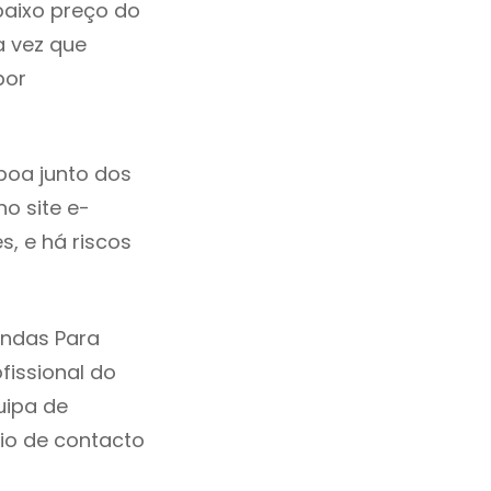
baixo preço do
 vez que
por
boa junto dos
no site e-
, e há riscos
endas Para
issional do
uipa de
io de contacto