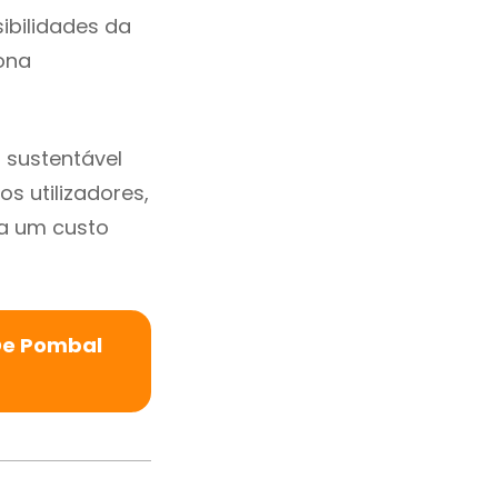
sibilidades da
ona
 sustentável
s utilizadores,
a um custo
De Pombal