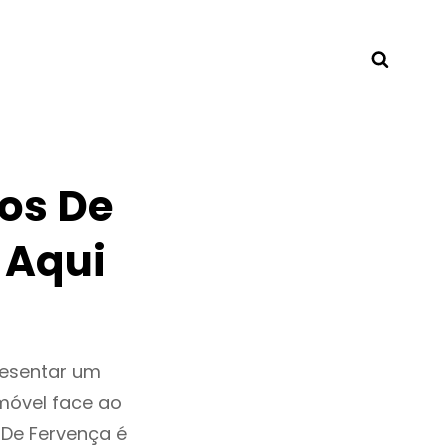
Searc
os De
 Aqui
resentar um
móvel face ao
De Fervença é