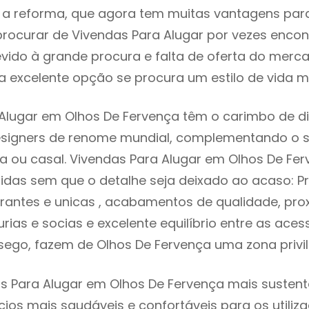
 reforma, que agora tem muitas vantagens para 
rocurar de Vivendas Para Alugar por vezes enco
evido à grande procura e falta de oferta do mer
 excelente opção se procura um estilo de vida m
Alugar em Olhos De Fervença têm o carimbo de d
designers de renome mundial, complementando o 
ia ou casal. Vivendas Para Alugar em Olhos De Fe
idas sem que o detalhe seja deixado ao acaso: Pr
rantes e unicas , acabamentos de qualidade, pro
urias e socias e excelente equilíbrio entre as aces
sego, fazem de Olhos De Fervença uma zona privi
s Para Alugar em Olhos De Fervença mais sustentá
cios mais saudáveis e confortáveis para os utiliz