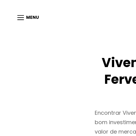
MENU
Vive
Ferv
Encontrar Vive
bom investimen
valor de merc