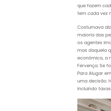
que fazem cada
tem cada vez m
Costumava dize
maioria das pe
os agentes imo
mas daquela qu
económica, a m
Fervença. Se f
Para Alugar e
uma decisão. 
incluindo taxas