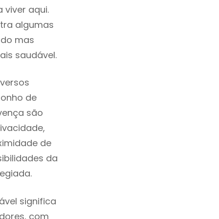
viver aqui.
ntra algumas
cado mas
ais saudável.
iversos
sonho de
rvença são
ivacidade,
ximidade de
sibilidades da
legiada.
vel significa
adores, com