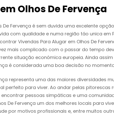
 em Olhos De Fervença
s De Fervença é sem duvida uma excelente opçã
ida com qualidade e numa região táo unica em P
ncontrar Vivendas Para Alugar em Olhos De Ferve
vez mais complicado com o passar do tempo dev
rente situação económica europeia. Ainda assim 
ença é considerada uma boa decisão no momento 
nça representa uma das maiores diversidades mul
al perfeito para viver. Ao andar pelas pitorescas 
 encontrar pessoas simpáticas e uma comunida
hos De Fervença um dos melhores locais para vive
e por motivos profissionais e, entre muitos outr