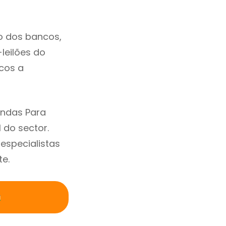
o dos bancos,
-leilões do
cos a
endas Para
 do sector.
specialistas
te.