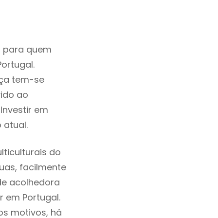
o para quem
ortugal.
nça tem-se
ido ao
Investir em
atual.
ticulturais do
ruas, facilmente
de acolhedora
r em Portugal.
os motivos, há