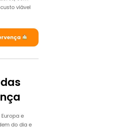
custo viável
Fervença
ndas
ença
 Europa e
dem do dia e