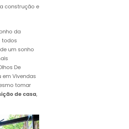
da construção e
sonho da
, todos
a de um sonho
ais
Olhos De
ou em Vivendas
 mesmo tomar
sição de casa
,