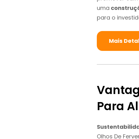
uma
construç
para o investid
Mais Deta
Vantag
Para A
Sustentabilid
Olhos De Ferve