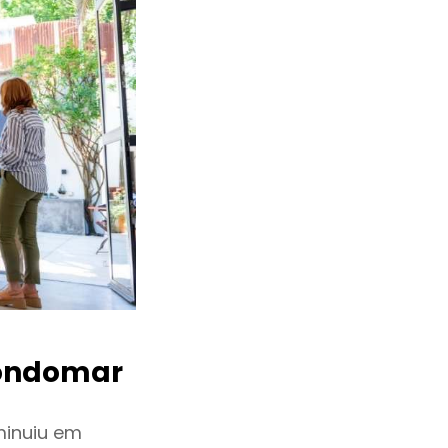
ondomar
minuiu em