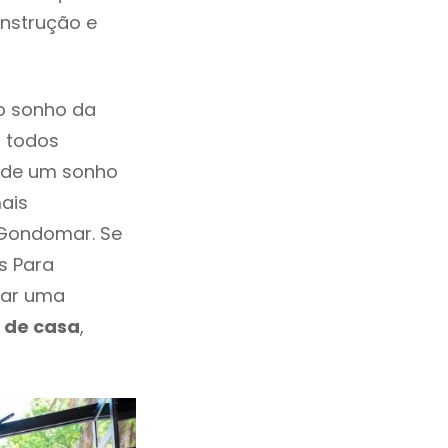
onstrução e
o sonho da
, todos
a de um sonho
ais
 Gondomar. Se
s Para
mar uma
 de casa
,