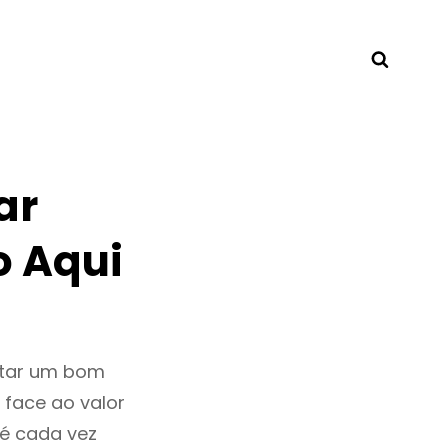
Searc
ar
 Aqui
ntar um bom
 face ao valor
é cada vez