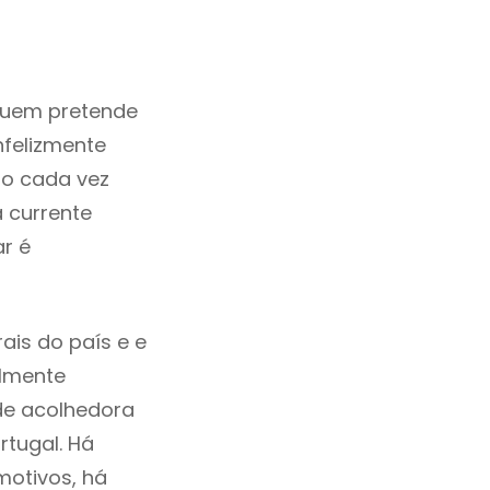
quem pretende
nfelizmente
o cada vez
 currente
r é
is do país e e
ilmente
de acolhedora
tugal. Há
motivos, há