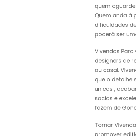
quem aguarde a
Quem anda à p
dificuldades d
poderá ser uma
Vivendas Para
designers de 
ou casal. Viv
que o detalhe 
unicas , acaba
socias e excele
fazem de Gond
Tornar Vivend
promover edifí