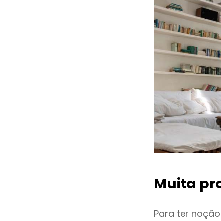
Muita pr
Para ter noçã