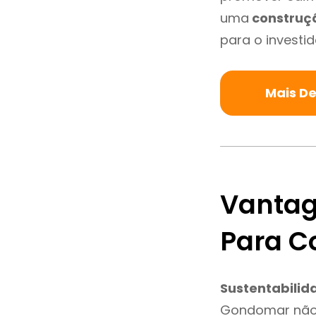
uma
construç
para o investid
Mais D
Vantag
Para 
Sustentabilid
Gondomar não 