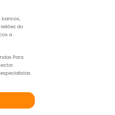
 bancos,
-leilões do
cos a
endas Para
ector.
specialistas