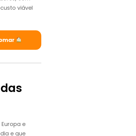
custo viável
domar
ndas
 Europa e
dia e que