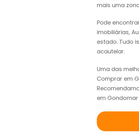
mais uma zona 
Pode encontra
imobiliárias, A
estado. Tudo i
acautelar.
Uma das melho
Comprar em Go
Recomendamos 
em Gondomar a