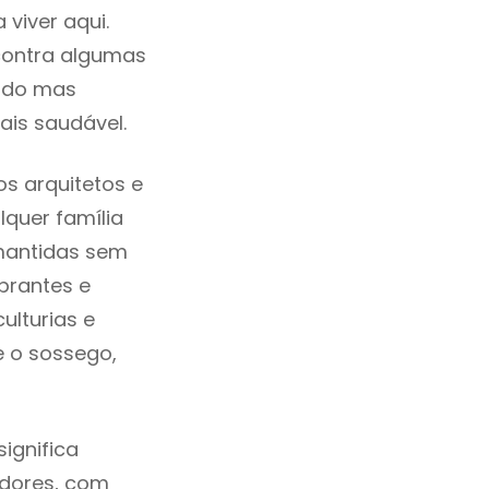
viver aqui.
contra algumas
cado mas
ais saudável.
s arquitetos e
quer família
mantidas sem
brantes e
ulturias e
e o sossego,
ignifica
adores, com