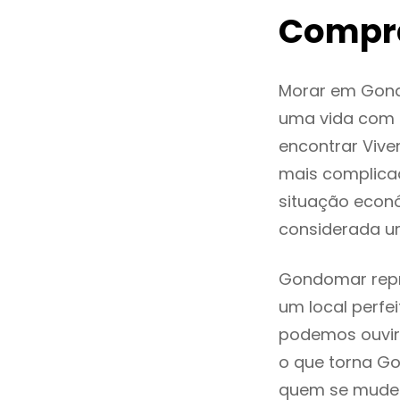
Compr
Morar em Gond
uma vida com q
encontrar Viv
mais complica
situação econó
considerada u
Gondomar repre
um local perfei
podemos ouvir
o que torna Go
quem se mude p