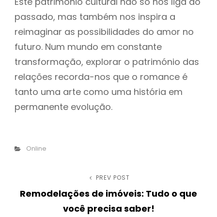
Este património cultural não só nos liga ao
passado, mas também nos inspira a
reimaginar as possibilidades do amor no
futuro. Num mundo em constante
transformação, explorar o património das
relações recorda-nos que o romance é
tanto uma arte como uma história em
permanente evolução.
Categories
Online
Post
PREV POST
Previous
Remodelações de imóveis: Tudo o que
Post
navigation
você precisa saber!