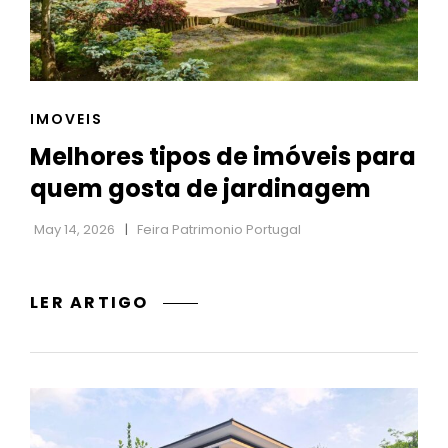
h
CAT
IMOVEIS
LINKS
Melhores tipos de imóveis para
quem gosta de jardinagem
May 14, 2026
Feira Patrimonio Portugal
MELHORES
LER ARTIGO
TIPOS
DE
IMÓVEIS
PARA
QUEM