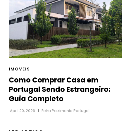
GOSTA
DE
JARDINAGEM
CAT
IMOVEIS
LINKS
Como Comprar Casa em
Portugal Sendo Estrangeiro:
Guia Completo
April 20, 2026
Feira Patrimonio Portugal