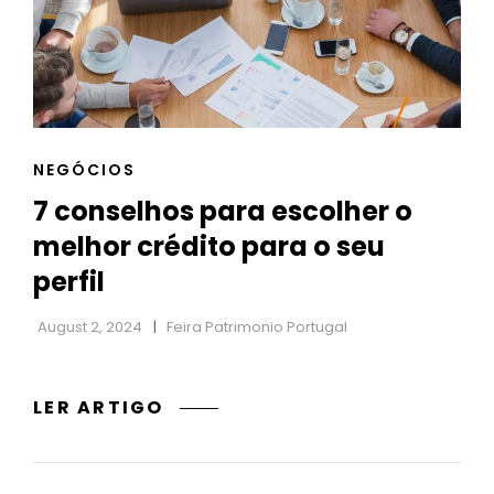
SUA
DIETA
CAT
NEGÓCIOS
LINKS
7 conselhos para escolher o
melhor crédito para o seu
perfil
August 2, 2024
Feira Patrimonio Portugal
7
LER ARTIGO
CONSELHOS
PARA
ESCOLHER