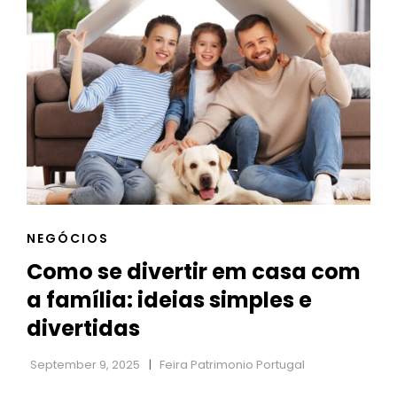
NO
ESTILO
CONTEMPORÂNEO:
A
NOVA
TENDÊNCIA
DAS
JÓIAS
RELIGIOSAS
CAT
NEGÓCIOS
LINKS
Como se divertir em casa com
a família: ideias simples e
divertidas
September 9, 2025
Feira Patrimonio Portugal