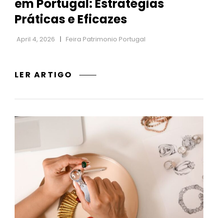
em Portugal: Estratégias
Práticas e Eficazes
April 4, 2026
Feira Patrimonio Portugal
COMO
LER ARTIGO
VALORIZAR
O
SEU
IMÓVEL
EM
PORTUGAL:
ESTRATÉGIAS
PRÁTICAS
E
EFICAZES