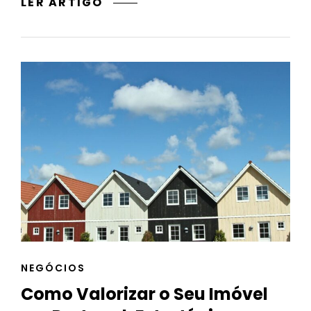
COMO
LER ARTIGO
COMPRAR
CASA
EM
PORTUGAL
SENDO
ESTRANGEIRO:
GUIA
COMPLETO
CAT
NEGÓCIOS
LINKS
Como Valorizar o Seu Imóvel