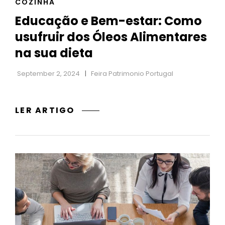
CAT
COZINHA
LINKS
Educação e Bem-estar: Como
usufruir dos Óleos Alimentares
na sua dieta
September 2, 2024
Feira Patrimonio Portugal
EDUCAÇÃO
LER ARTIGO
E
BEM-
ESTAR:
COMO
USUFRUIR
DOS
ÓLEOS
ALIMENTARES
NA