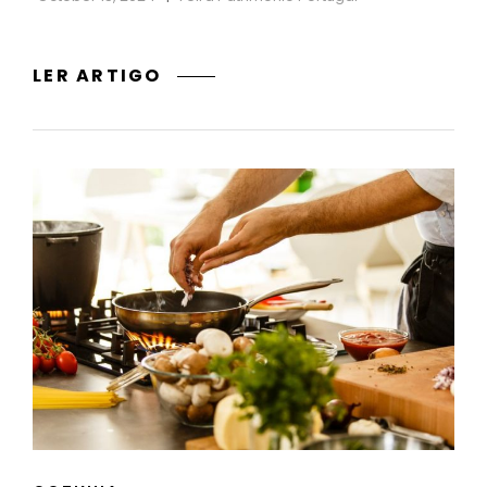
A
LER ARTIGO
SUSTENTABILIDADE
DOS
PRODUTOS
AÇORIANOS:
UM
PATRIMÓNIO
A
PRESERVAR