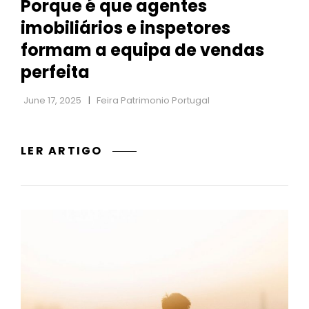
Porque é que agentes
imobiliários e inspetores
formam a equipa de vendas
perfeita
June 17, 2025
Feira Patrimonio Portugal
PORQUE
LER ARTIGO
É
QUE
AGENTES
IMOBILIÁRIOS
E
INSPETORES
FORMAM
A
EQUIPA