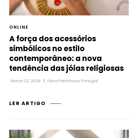
CAT
ONLINE
LINKS
A força dos acessórios
simbólicos no estilo
contemporâneo: a nova
tendência das jóias religiosas
March 22, 2026
Feira Patrimonio Portugal
A
LER ARTIGO
FORÇA
DOS
ACESSÓRIOS
SIMBÓLICOS