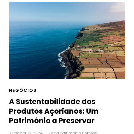
EXPLORANDO
O
ROMANCE
AO
LONGO
DA
HISTÓRIA
CAT
NEGÓCIOS
LINKS
A Sustentabilidade dos
Produtos Açorianos: Um
Património a Preservar
October 15, 2024
Feira Patrimonio Portugal