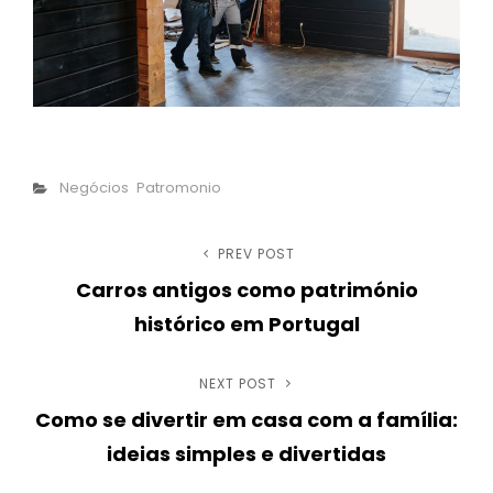
Categories
Negócios
Patromonio
Post
PREV POST
Previous
Carros antigos como património
Post
navigation
histórico em Portugal
NEXT POST
Next
Como se divertir em casa com a família:
Post
ideias simples e divertidas