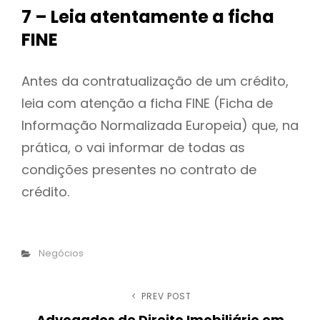
7 – Leia atentamente a ficha
FINE
Antes da contratualização de um crédito,
leia com atenção a ficha FINE (Ficha de
Informação Normalizada Europeia) que, na
prática, o vai informar de todas as
condições presentes no contrato de
crédito.
Categories
Negócios
Post
PREV POST
Previous
Advogados de Direito Imobiliário em