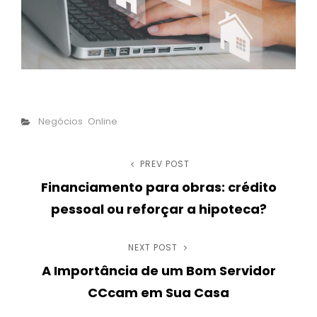
Categories
Negócios
Online
Post
PREV POST
Previous
Financiamento para obras: crédito
Post
navigation
pessoal ou reforçar a hipoteca?
NEXT POST
Next
A Importância de um Bom Servidor
Post
CCcam em Sua Casa