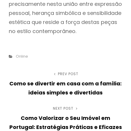
precisamente nesta união entre expressão
pessoal, herança simbólica e sensibilidade
estética que reside a força destas peças
no estilo contemporâneo.
Categories
Online
Post
PREV POST
Previous
Como se divertir em casa com a família:
Post
navigation
ideias simples e divertidas
NEXT POST
Next
Como Valorizar o Seu Imóvel em
Post
Portugal: Estratégias Práticas e Eficazes