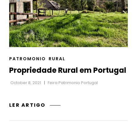
CAT
PATROMONIO
RURAL
LINKS
Propriedade Rural em Portugal
October 8, 2021
Feira Patrimonio Portugal
PROPRIEDADE
LER ARTIGO
RURAL
EM
PORTUGAL