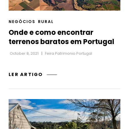
h
CAT
NEGÓCIOS
RURAL
LINKS
Onde e como encontrar
terrenos baratos em Portugal
October 8, 2021
Feira Patrimonio Portugal
ONDE
LER ARTIGO
E
COMO
ENCONTRAR
TERRENOS
BARATOS
EM
PORTUGAL